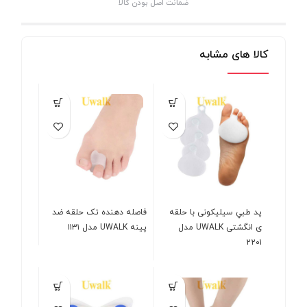
ضمانت اصل بودن کالا
کالا های مشابه
پد طبي سيليکونی با حلقه
فاصله دهنده تک حلقه ضد
ی انگشتی UWALK مدل
پینه UWALK مدل ۱۱۳۱
۲۲۰۱