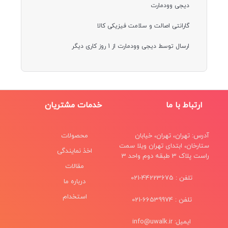
دیجی وودمارت
گارانتی اصالت و سلامت فیزیکی کالا
ارسال توسط دیجی وودمارت از 1 روز کاری دیگر
ارتباط با ما
خدمات مشتریان
آدرس: تهران، تهران، خیابان
محصولات
ستارخان، ابتدای تهران ویلا سمت
اخذ نمایندگی
راست پلاک 3 طبقه دوم واحد 3
مقالات
تلفن : 44223675-021
درباره ما
استخدام
تلفن : 66539974-021
ایمیل: info@uwalk.ir