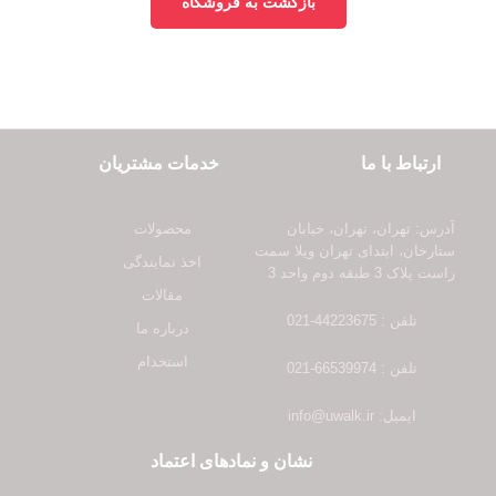
بازگشت به فروشگاه
ارتباط با ما
خدمات مشتریان
آدرس: تهران، تهران، خیابان
محصولات
ستارخان، ابتدای تهران ویلا سمت
اخذ نمایندگی
راست پلاک 3 طبقه دوم واحد 3
مقالات
تلفن : 44223675-021
درباره ما
استخدام
تلفن : 66539974-021
ایمیل: info@uwalk.ir
نشان و نمادهای اعتماد