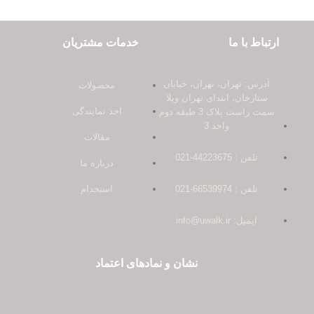
ارتباط با ما
خدمات مشتریان
آدرس: تهران، تهران، خیابان
محصولات
ستارخان، ابتدای تهران ویلا
اخذ نمایندگی
سمت راست پلاک 3 طبقه دوم
واحد 3
مقالات
تلفن : 44223675-021
درباره ما
تلفن : 66539974-021
استخدام
ایمیل: info@uwalk.ir
نشان و نمادهای اعتماد